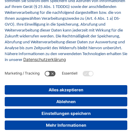
Zum Formular
© 2026 gematik GmbH
Datenschutz
|
DSA Formulare
|
Impressum