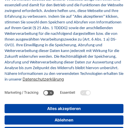
E-Rezept AVS
KIM (eArztbrief & eAU)
© 2026 gematik GmbH
Datenschutz
|
DSA Formulare
|
Impressum