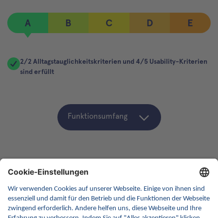
A
B
C
D
E
2/2 Alltagstauglichkeitskriterien und 4/5 Usability-Kriterien
sind erfüllt
Funktionsumfang
eArztbrief Score