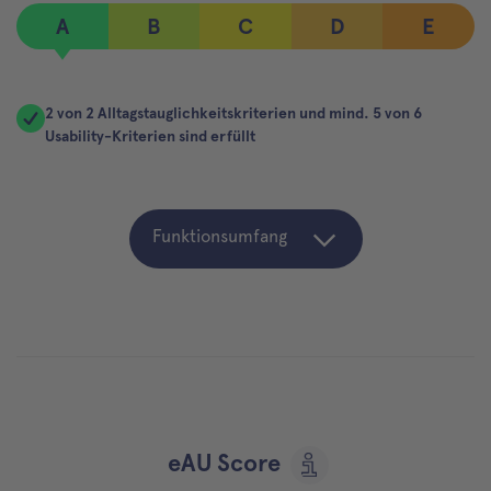
A
B
C
D
E
2 von 2 Alltagstauglichkeitskriterien und mind. 5 von 6
Usability-Kriterien sind erfüllt
Funktionsumfang
eAU Score