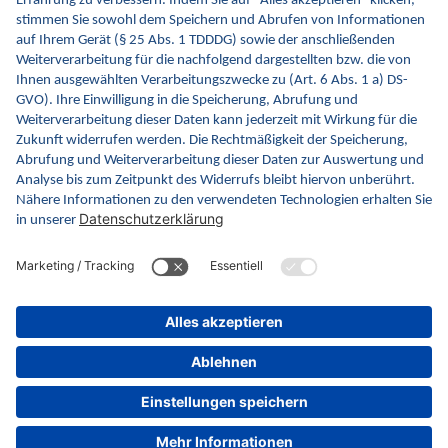
Hersteller hat bisher keine Angaben gemacht
© 2026 gematik GmbH
Datenschutz
|
DSA Formulare
|
Impressum