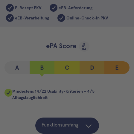
E-Rezept PKV
eEB-Anforderung
eEB-Verarbeitung
Online-Check-in PKV
ePA Score
A
B
C
D
E
Mindestens 14/22 Usability-Kriterien + 4/5
Alltagstauglichkeit
Funktionsumfang