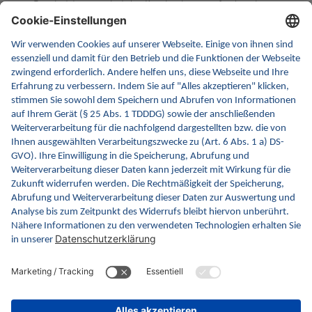
Bescheinigungen bei der Krankenkasse anfordern kann.
eEB-Verarbeitung
Das System bietet eine Unterstützung für das Fachverfahren der
elektronischen Ersatzbescheinigung (eEB) bei gesetzlich
Versicherten an, in dem es empfangene eEB-Bescheinigungen
bzw. KIM-Nachrichten mit der Dienstkennung "eEB" verarbeiten
kann. (Auch bekannt als sog. Praxis Check-in.)
Online-Check-in PKV
Das System bietet eine Unterstützung für das Verfahren der
einmaligen sicheren Übermittlung der
Krankenversichertennummer für Privatversicherte an. (Auch
bekannt als sog. Online Check-in.)