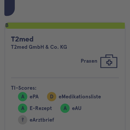
B
T2med
T2med GmbH & Co. KG
Praxen
TI-Scores:
A
ePA
D
eMedikationsliste
A
E-Rezept
A
eAU
?
eArztbrief