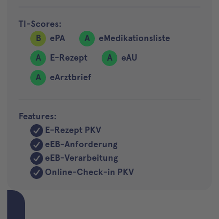
TI-Scores:
B
ePA
A
eMedikationsliste
A
E-Rezept
A
eAU
A
eArztbrief
Features:
E-Rezept PKV
eEB-Anforderung
eEB-Verarbeitung
Online-Check-in PKV