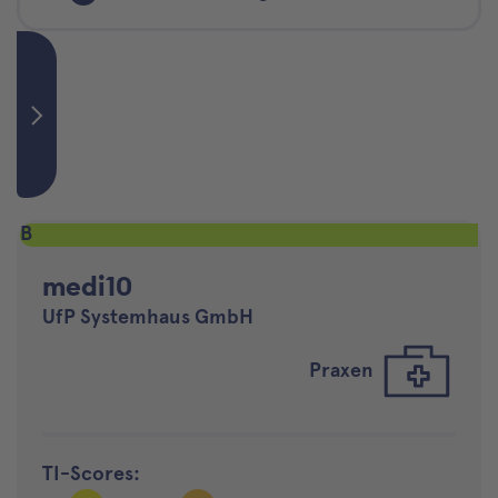
B
medi10
UfP Systemhaus GmbH
Praxen
TI-Scores: