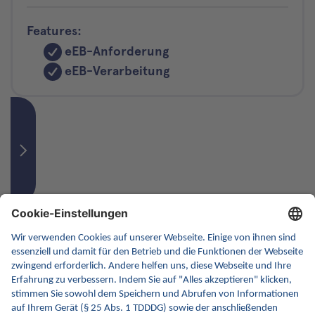
Features:
eEB-Anforderung
eEB-Verarbeitung
B
tomedo.air
zollsoft GmbH
Praxen