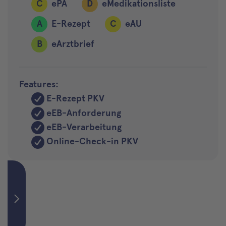
C
ePA
D
eMedikationsliste
A
E-Rezept
C
eAU
B
eArztbrief
Features:
E-Rezept PKV
eEB-Anforderung
eEB-Verarbeitung
Online-Check-in PKV