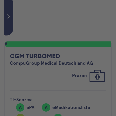
A
CGM TURBOMED
CompuGroup Medical Deutschland AG
Praxen
TI-Scores:
A
ePA
A
eMedikationsliste