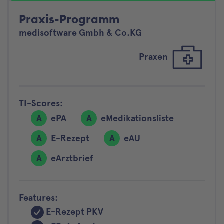
Praxis-Programm
medisoftware Gmbh & Co.KG
Praxen
TI-Scores:
A
ePA
A
eMedikationsliste
A
E-Rezept
A
eAU
A
eArztbrief
Features:
E-Rezept PKV