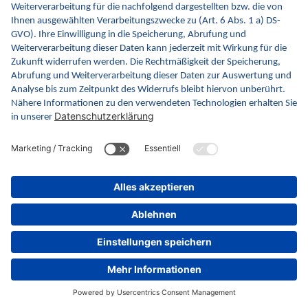
TI-Scores:
C
ePA
B
eMedikationsliste
B
E-Rezept
B
eAU
C
eArztbrief
Features:
eEB-Verarbeitung