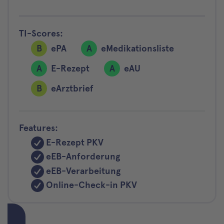
TI-Scores:
B
ePA
A
eMedikationsliste
A
E-Rezept
A
eAU
B
eArztbrief
Features:
E-Rezept PKV
eEB-Anforderung
eEB-Verarbeitung
Online-Check-in PKV