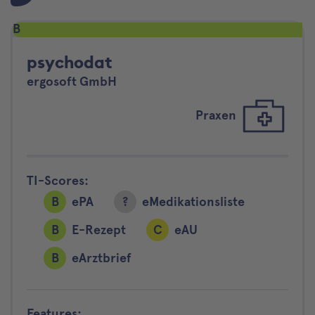
B
psychodat
ergosoft GmbH
Praxen
TI-Scores:
B
ePA
?
eMedikationsliste
B
E-Rezept
C
eAU
B
eArztbrief
Features: