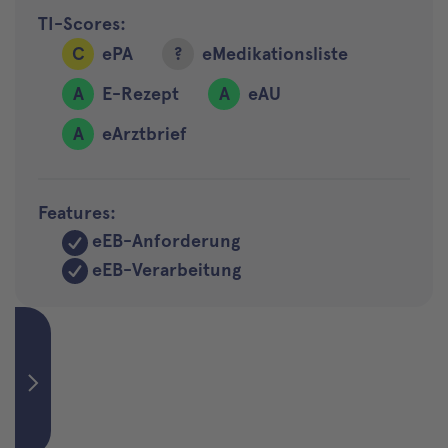
TI-Scores:
C
ePA
?
eMedikationsliste
A
E-Rezept
A
eAU
A
eArztbrief
Features:
eEB-Anforderung
eEB-Verarbeitung