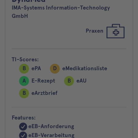
IMA-Systems Information-Technology
GmbH
Praxen
TI-Scores:
B
ePA
D
eMedikationsliste
A
E-Rezept
B
eAU
B
eArztbrief
Features:
eEB-Anforderung
eEB-Verarbeitung