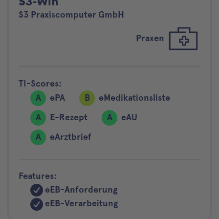
S3-Win
S3 Praxiscomputer GmbH
Praxen
TI-Scores:
A
ePA
B
eMedikationsliste
A
E-Rezept
A
eAU
A
eArztbrief
Features:
eEB-Anforderung
eEB-Verarbeitung