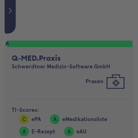
A
Q-MED.Praxis
Schwerdtner Medizin-Software GmbH
Praxen
TI-Scores:
C
ePA
A
eMedikationsliste
A
E-Rezept
A
eAU