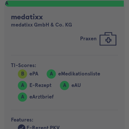
A
medatixx
medatixx GmbH & Co. KG
Praxen
TI-Scores:
B
ePA
A
eMedikationsliste
A
E-Rezept
A
eAU
A
eArztbrief
Features:
E-Rezept PKV