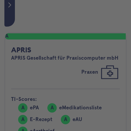
A
APRIS
APRIS Gesellschaft für Praxiscomputer mbH
Praxen
TI-Scores:
A
ePA
A
eMedikationsliste
A
E-Rezept
A
eAU