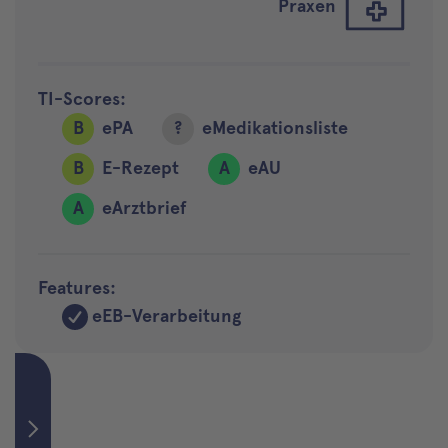
Praxen
TI-Scores:
B
ePA
?
eMedikationsliste
B
E-Rezept
A
eAU
A
eArztbrief
Features:
eEB-Verarbeitung