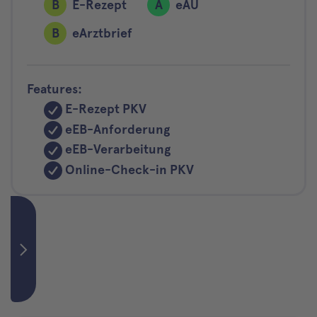
B
E-Rezept
A
eAU
B
eArztbrief
Features:
E-Rezept PKV
eEB-Anforderung
eEB-Verarbeitung
Online-Check-in PKV