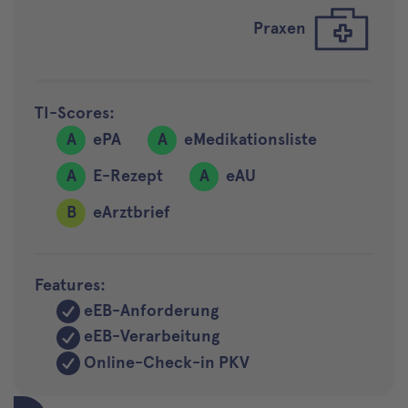
Praxen
TI-Scores:
A
ePA
A
eMedikationsliste
A
E-Rezept
A
eAU
B
eArztbrief
Features:
eEB-Anforderung
eEB-Verarbeitung
Online-Check-in PKV