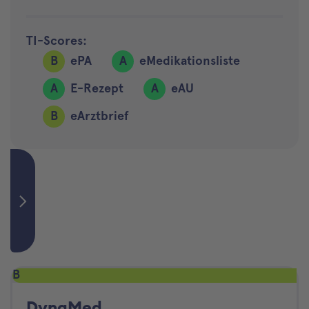
TI-Scores:
B
ePA
A
eMedikationsliste
A
E-Rezept
A
eAU
B
eArztbrief
B
DynaMed