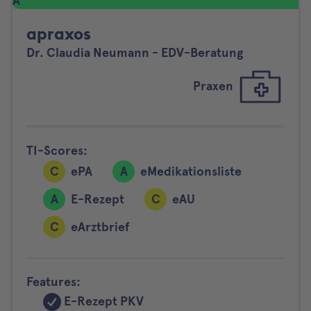
A
apraxos
Dr. Claudia Neumann - EDV-Beratung
Praxen
TI-Scores:
C
ePA
A
eMedikationsliste
A
E-Rezept
C
eAU
C
eArztbrief
Features:
E-Rezept PKV