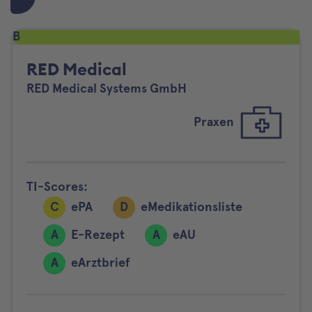
B
RED Medical
RED Medical Systems GmbH
Praxen
TI-Scores:
C
ePA
D
eMedikationsliste
A
E-Rezept
A
eAU
A
eArztbrief