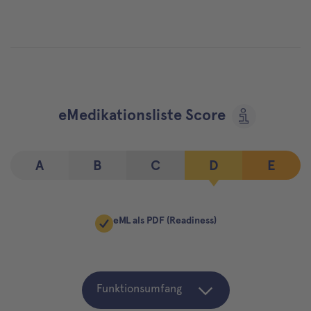
eMedikationsliste Score
A
B
C
D
E
eML als PDF (Readiness)
Funktionsumfang