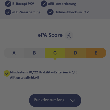
E-Rezept PKV
eEB-Anforderung
eEB-Verarbeitung
Online-Check-in PKV
ePA Score
A
B
C
D
E
Mindestens 10/22 Usability-Kriterien + 3/5
Alltagstauglichkeit
Funktionsumfang