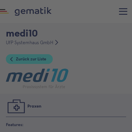
medi10
UfP Systemhaus GmbH
Zurück zur Liste
Praxen
Features: