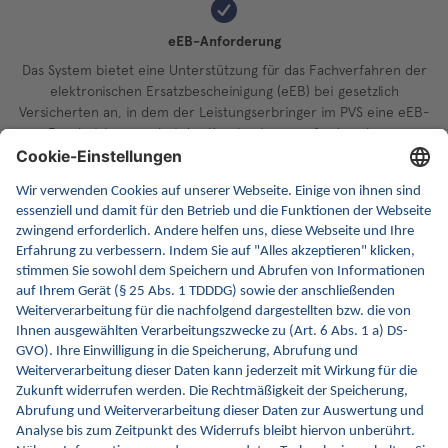
eEB-Anforderung
Das System bietet eine Unterstützung für das Fachverfahren der
elektronischen Ersatzbescheinigung (eEB) bei gesetzlich
Versicherten an, in dem der Leistungserbringer im PVS eine eEB-
Bescheinigungen bei der Krankenkasse anfordern kann.
eEB-Verarbeitung
Das System bietet eine Unterstützung für das Fachverfahren der
elektronischen Ersatzbescheinigung (eEB) bei gesetzlich
Versicherten an, in dem es empfangene eEB-Bescheinigungen
bzw. KIM-Nachrichten mit der Dienstkennung "eEB" verarbeiten
kann. (Auch bekannt als sog. Praxis Check-in.)
Online-Check-in PKV
Das System bietet eine Unterstützung für das Verfahren der
einmaligen sicheren Übermittlung der