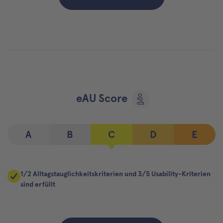
eAU Score
A
B
C
D
E
1/2 Alltagstauglichkeitskriterien und 3/5 Usability-Kriterien
sind erfüllt