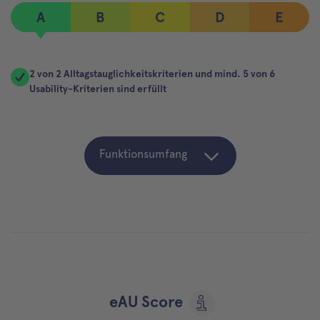
A
B
C
D
E
2 von 2 Alltagstauglichkeitskriterien und mind. 5 von 6
Usability-Kriterien sind erfüllt
Funktionsumfang
eAU Score