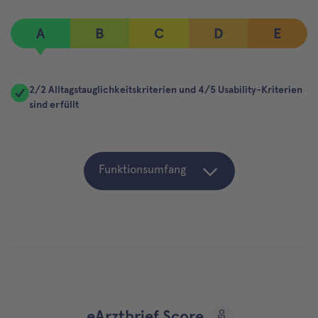
A
B
C
D
E
2/2 Alltagstauglichkeitskriterien und 4/5 Usability-Kriterien
sind erfüllt
Funktionsumfang
eArztbrief Score