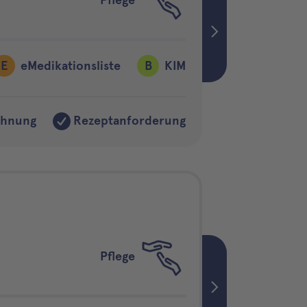
E
eMedikationsliste
B
KIM
chnung
Rezeptanforderung
Pflege