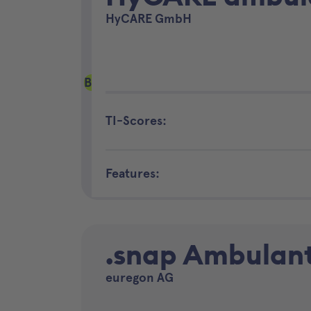
HyCARE GmbH
B
TI-Scores:
Features:
.snap Ambulan
euregon AG