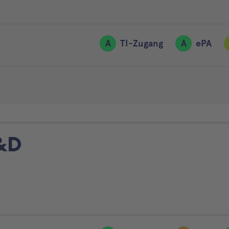
A
TI-Zugang
A
ePA
&D