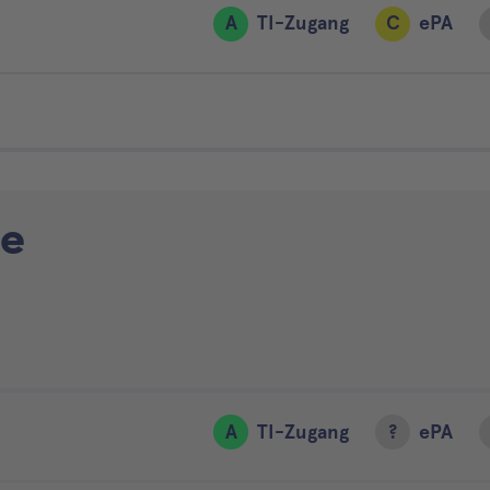
A
TI-Zugang
C
ePA
e
A
TI-Zugang
?
ePA