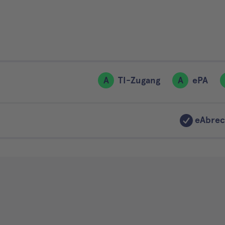
A
TI-Zugang
A
ePA
eAbre