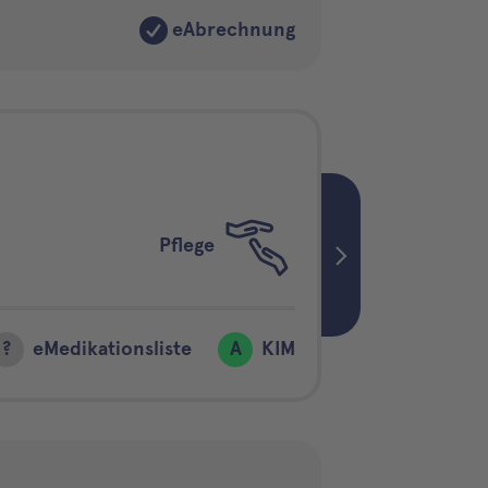
eAbrechnung
Pflege
?
eMedikationsliste
A
KIM