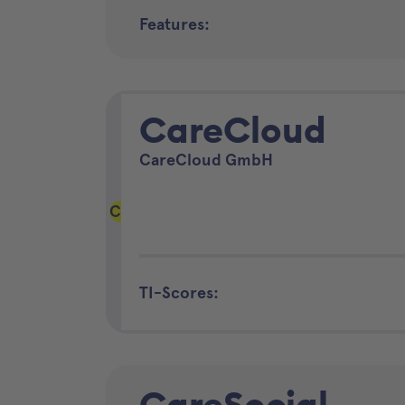
Features:
CareCloud
CareCloud GmbH
C
TI-Scores:
CareSocial