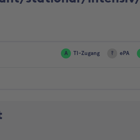
A
TI-Zugang
?
ePA
t