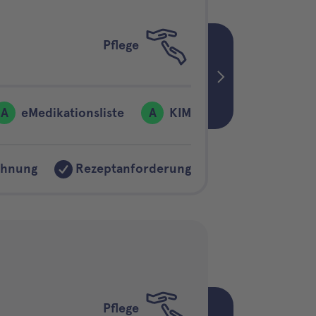
Pflege
A
eMedikationsliste
A
KIM
chnung
Rezeptanforderung
Pflege