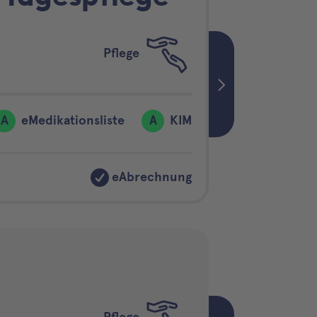
Pflege
A
eMedikationsliste
A
KIM
eAbrechnung
Pflege