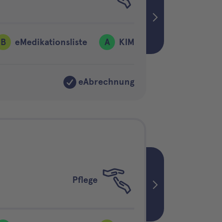
B
eMedikationsliste
A
KIM
eAbrechnung
Pflege