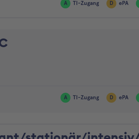
A
TI-Zugang
D
ePA
IC
A
TI-Zugang
D
ePA
nt/stationär/intensiv